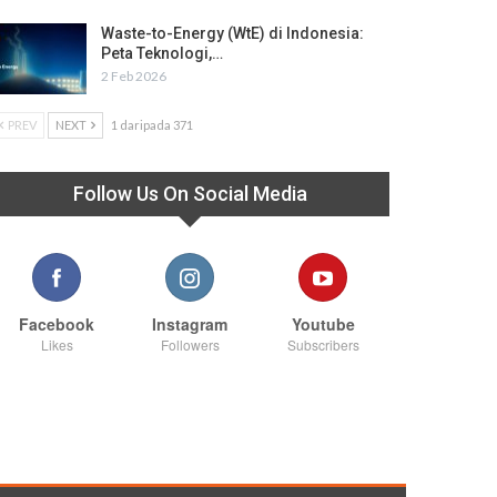
Waste-to-Energy (WtE) di Indonesia:
Peta Teknologi,…
2 Feb 2026
PREV
NEXT
1 daripada 371
Follow Us On Social Media
Facebook
Instagram
Youtube
Likes
Followers
Subscribers