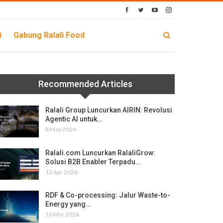
i
Gabung Ralali Food
Recommended Articles
Ralali Group Luncurkan AIRIN: Revolusi
Agentic AI untuk…
8 May 2026
Ralali.com Luncurkan RalaliGrow:
Solusi B2B Enabler Terpadu…
13 Apr 2026
RDF & Co-processing: Jalur Waste-to-
Energy yang…
10 Mar 2026