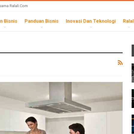
sama Ralali.com
n Bisnis
Panduan Bisnis
Inovasi Dan Teknologi
Ralal