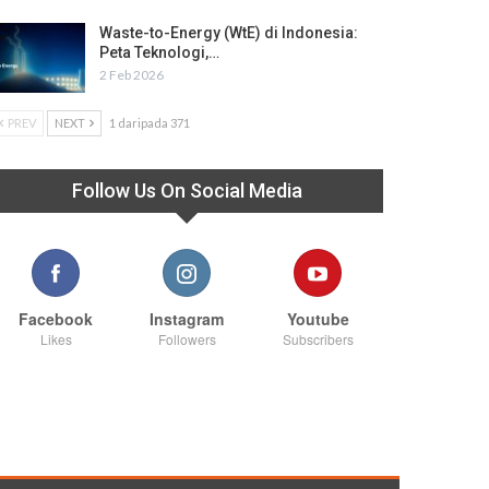
Waste-to-Energy (WtE) di Indonesia:
Peta Teknologi,…
2 Feb 2026
PREV
NEXT
1 daripada 371
Follow Us On Social Media
Facebook
Instagram
Youtube
Likes
Followers
Subscribers