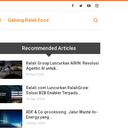
i
Gabung Ralali Food
Recommended Articles
Ralali Group Luncurkan AIRIN: Revolusi
Agentic AI untuk…
8 May 2026
Ralali.com Luncurkan RalaliGrow:
Solusi B2B Enabler Terpadu…
13 Apr 2026
RDF & Co-processing: Jalur Waste-to-
Energy yang…
10 Mar 2026