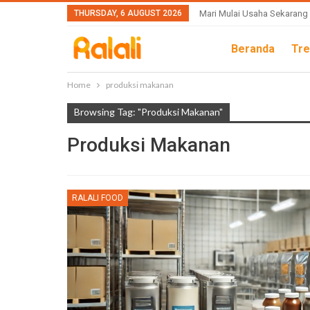
THURSDAY, 6 AUGUST 2026
Mari Mulai Usaha Sekarang
Beranda
Tre
Home
produksi makanan
Browsing Tag: "produksi Makanan"
Produksi Makanan
RALALI FOOD