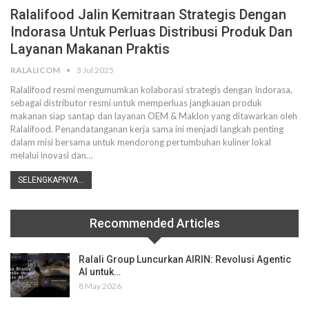
Ralalifood Jalin Kemitraan Strategis Dengan
Indorasa Untuk Perluas Distribusi Produk Dan
Layanan Makanan Praktis
RALALICOM
3 Jul 2025
Ralalifood resmi mengumumkan kolaborasi strategis dengan Indorasa,
sebagai distributor resmi untuk memperluas jangkauan produk
makanan siap santap dan layanan OEM & Maklon yang ditawarkan oleh
Ralalifood. Penandatanganan kerja sama ini menjadi langkah penting
dalam misi bersama untuk mendorong pertumbuhan kuliner lokal
melalui inovasi dan
…
SELENGKAPNYA...
Recommended Articles
Ralali Group Luncurkan AIRIN: Revolusi Agentic
AI untuk…
8 May 2026