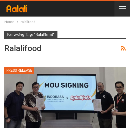
Home
ralalifood
Browsing Tag: "ralalifood"
Ralalifood
PRESS RELEASE