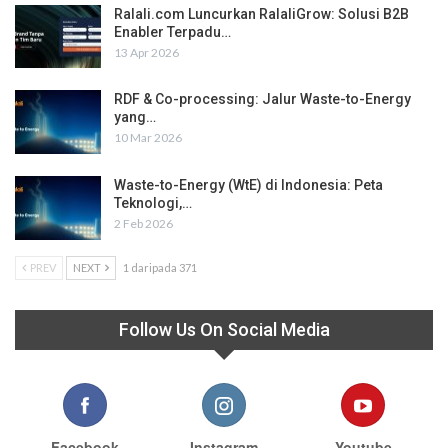
Ralali.com Luncurkan RalaliGrow: Solusi B2B
Enabler Terpadu…
13 Apr 2026
RDF & Co-processing: Jalur Waste-to-Energy
yang…
10 Mar 2026
Waste-to-Energy (WtE) di Indonesia: Peta
Teknologi,…
2 Feb 2026
PREV
NEXT
1 daripada 371
Follow Us On Social Media
Facebook
Instagram
Youtube