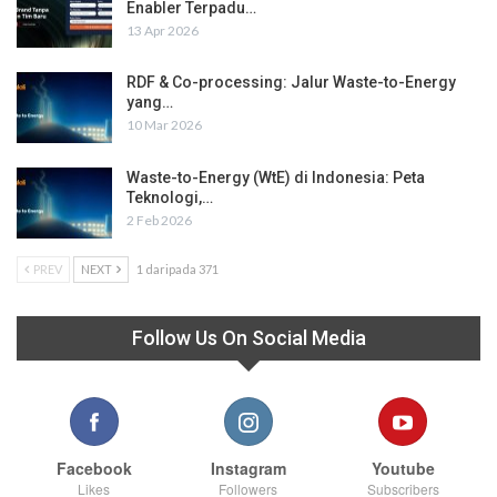
Enabler Terpadu…
13 Apr 2026
RDF & Co-processing: Jalur Waste-to-Energy
yang…
10 Mar 2026
Waste-to-Energy (WtE) di Indonesia: Peta
Teknologi,…
2 Feb 2026
PREV
NEXT
1 daripada 371
Follow Us On Social Media
Facebook
Instagram
Youtube
Likes
Followers
Subscribers