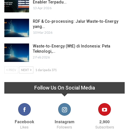
Enabler Terpadu…
13 Apr 2026
RDF & Co-processing: Jalur Waste-to-Energy
yang…
10 Mar 2026
Waste-to-Energy (WtE) di Indonesia: Peta
Teknologi,…
2 Feb 2026
PREV
NEXT
1 daripada 371
Follow Us On Social Media
Facebook
Instagram
2,900
Likes
Followers
Subscribers