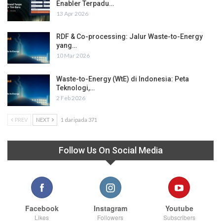
Enabler Terpadu…
13 Apr 2026
RDF & Co-processing: Jalur Waste-to-Energy
yang…
10 Mar 2026
Waste-to-Energy (WtE) di Indonesia: Peta
Teknologi,…
2 Feb 2026
PREV
NEXT
1 daripada 371
Follow Us On Social Media
Facebook
Instagram
Youtube
Likes
Followers
Subscribers