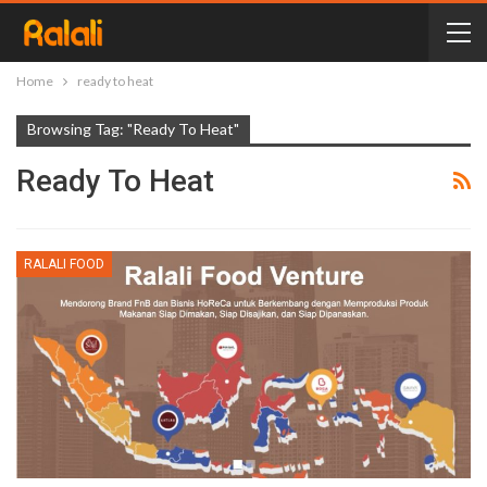
Home
ready to heat
Browsing Tag: "ready To Heat"
Ready To Heat
RALALI FOOD