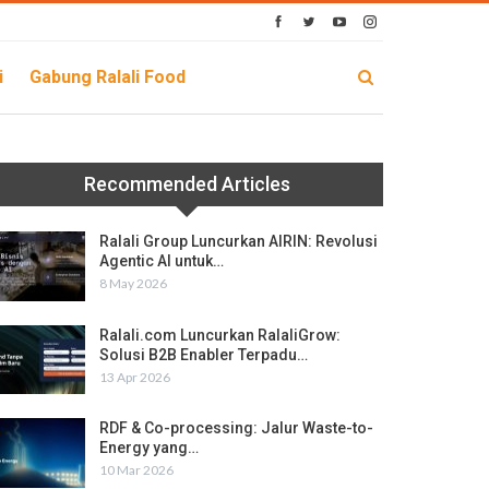
i
Gabung Ralali Food
Recommended Articles
Ralali Group Luncurkan AIRIN: Revolusi
Agentic AI untuk…
8 May 2026
Ralali.com Luncurkan RalaliGrow:
Solusi B2B Enabler Terpadu…
13 Apr 2026
RDF & Co-processing: Jalur Waste-to-
Energy yang…
10 Mar 2026