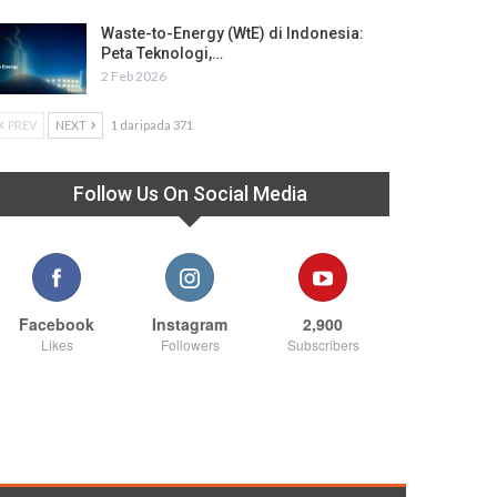
Waste-to-Energy (WtE) di Indonesia:
Peta Teknologi,…
2 Feb 2026
PREV
NEXT
1 daripada 371
Follow Us On Social Media
Facebook
Instagram
2,900
Likes
Followers
Subscribers