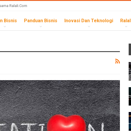
sama Ralali.com
n Bisnis
Panduan Bisnis
Inovasi Dan Teknologi
Ralal