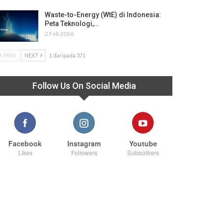
Waste-to-Energy (WtE) di Indonesia:
Peta Teknologi,…
2 Feb 2026
PREV
NEXT
1 daripada 371
Follow Us On Social Media
Facebook
Instagram
Youtube
Likes
Followers
Subscribers