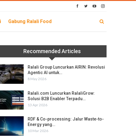
i
Gabung Ralali Food
Recommended Articles
Ralali Group Luncurkan AIRIN: Revolusi
Agentic AI untuk…
8 May 2026
Ralali.com Luncurkan RalaliGrow:
Solusi B2B Enabler Terpadu…
13 Apr 2026
RDF & Co-processing: Jalur Waste-to-
Energy yang…
10 Mar 2026