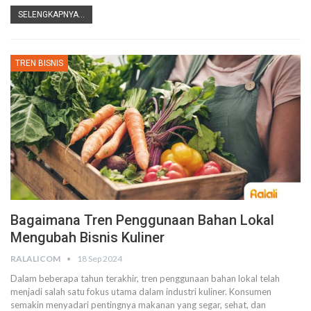
SELENGKAPNYA...
TREN BISNIS
Bagaimana Tren Penggunaan Bahan Lokal
Mengubah Bisnis Kuliner
RALALICOM
18 Sep 2024
Dalam beberapa tahun terakhir, tren penggunaan bahan lokal telah
menjadi salah satu fokus utama dalam industri kuliner. Konsumen
semakin menyadari pentingnya makanan yang segar, sehat, dan