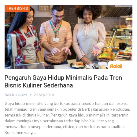
TREN BISNIS
Pengaruh Gaya Hidup Minimalis Pada Tren
Bisnis Kuliner Sederhana
RALALICOM
24 Sep 2024
Gaya hidup minimalis, yang berfokus pada kesederhanaan dan esensi,
telah menjadi tren yang semakin populer di berbagai aspek kehidupan,
termasuk di dunia kuliner. Pengaruh gaya hidup minimalis ini tercermin
dalam meningkatnya permintaan terhadap bisnis kuliner yang
menawarkan konsep sederhana, efisien, dan berfokus pada kualitas.
Konsumen yang
…