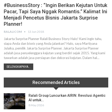
#BusinessStory : “Ingin Berikan Kejutan Untuk
Pacar, Tapi Saya Nggak Romantis.” Kalimat Ini
Menjadi Pencetus Bisnis Jakarta Surprise
Planner!
RALALICOM
13 Jun 2018
Jakarta Surprise Planner Ralali Business Story Halo! Kami ingin tahu,
siapa Anda dan bisnis yang Anda jalankan? Halo, saya Martiyana
Julaika, pemilik Jakarta Surprise Planner. Jakarta Surprise Planner
adalah jasa penyelenggara kejutan yang berdiri sejak 2015. Yang kami
tawarkan adalah jasa persiapan dan dekorasi kejutan. Dalam hal…
SELENGKAPNYA...
Recommended Articles
Ralali Group Luncurkan AIRIN: Revolusi Agentic
AI untuk…
8 May 2026