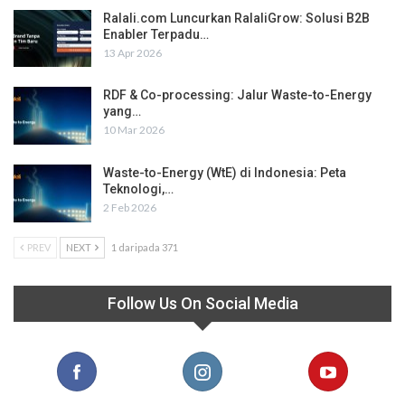
Ralali.com Luncurkan RalaliGrow: Solusi B2B
Enabler Terpadu…
13 Apr 2026
RDF & Co-processing: Jalur Waste-to-Energy
yang…
10 Mar 2026
Waste-to-Energy (WtE) di Indonesia: Peta
Teknologi,…
2 Feb 2026
PREV
NEXT
1 daripada 371
Follow Us On Social Media