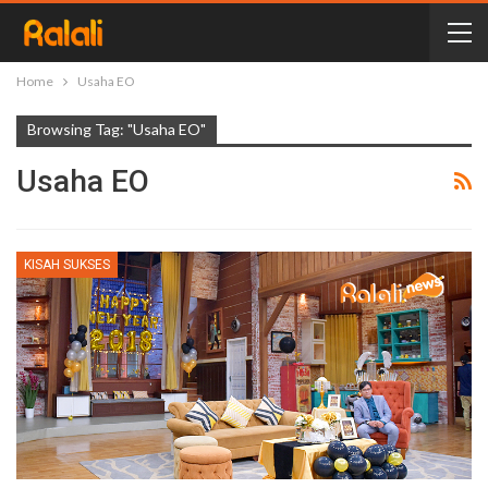
Home
Usaha EO
Browsing Tag: "Usaha EO"
Usaha EO
KISAH SUKSES