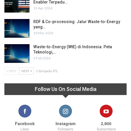
Enabler Terpadu…
13 Apr 2026
RDF & Co-processing: Jalur Waste-to-Energy
yang…
10 Mar 2026
Waste-to-Energy (WtE) di Indonesia: Peta
Teknologi,…
2 Feb 2026
PREV
NEXT
1 daripada 371
Follow Us On Social Media
Facebook
Instagram
2,900
Likes
Followers
Subscribers