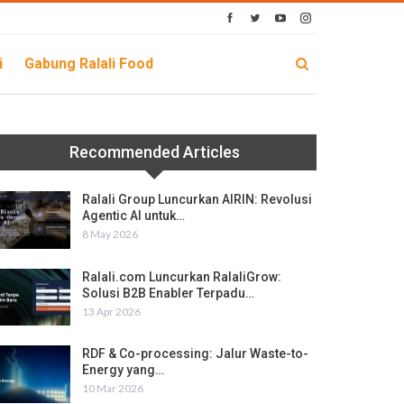
i
Gabung Ralali Food
Recommended Articles
Ralali Group Luncurkan AIRIN: Revolusi
Agentic AI untuk…
8 May 2026
Ralali.com Luncurkan RalaliGrow:
Solusi B2B Enabler Terpadu…
13 Apr 2026
RDF & Co-processing: Jalur Waste-to-
Energy yang…
10 Mar 2026