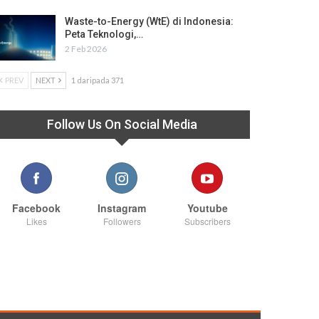
Waste-to-Energy (WtE) di Indonesia:
Peta Teknologi,…
2 Feb 2026
PREV
NEXT
1 daripada 371
Follow Us On Social Media
Facebook
Instagram
Youtube
Likes
Followers
Subscribers