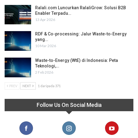
Ralali.com Luncurkan RalaliGrow: Solusi B2B
Enabler Terpadu…
13 Apr 2026
RDF & Co-processing: Jalur Waste-to-Energy
yang…
10 Mar 2026
Waste-to-Energy (WtE) di Indonesia: Peta
Teknologi,…
2 Feb 2026
PREV
NEXT
1 daripada 371
Follow Us On Social Media