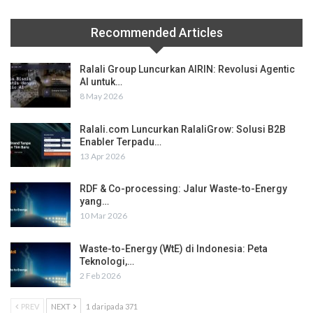
Recommended Articles
Ralali Group Luncurkan AIRIN: Revolusi Agentic
AI untuk…
8 May 2026
Ralali.com Luncurkan RalaliGrow: Solusi B2B
Enabler Terpadu…
13 Apr 2026
RDF & Co-processing: Jalur Waste-to-Energy
yang…
10 Mar 2026
Waste-to-Energy (WtE) di Indonesia: Peta
Teknologi,…
2 Feb 2026
PREV
NEXT
1 daripada 371