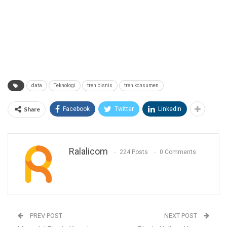
data
Teknologi
tren bisnis
tren konsumen
Share
Facebook
Twitter
Linkedin
Ralalicom
224 Posts
0 Comments
PREV POST
NEXT POST