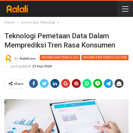
Home
Inovasi dan Teknologi
Teknologi Pemetaan Data Dalam
Memprediksi Tren Rasa Konsumen
INOVASI DAN TEKNOLOGI
INOVASI DAN TEKNOLOGI FNB
By
Ralalicom
Last updated
25 Sep 2024
Share