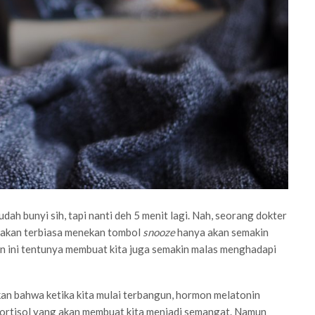
h bunyi sih, tapi nanti deh 5 menit lagi. Nah, seorang dokter
atakan terbiasa menekan tombol
snooze
hanya akan semakin
an ini tentunya membuat kita juga semakin malas menghadapi
kan bahwa ketika kita mulai terbangun, hormon melatonin
ortisol yang akan membuat kita menjadi semangat. Namun