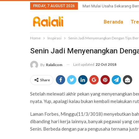
FRIDAY, 7 AUGUST 2026
Mari Mulai Usaha Sekarang Ber
Beranda
Tre
Home
Inspirasi
Senin Jadi Menyenangkan Dengan Tips Beri
Senin Jadi Menyenangkan Dengan
Last updated
22 Oct 2018
By
Ralalicom
Share
Setelah melewati akhir pekan yang menyenangkan ber
nyata. Yup, apalagi kalau bukan kembali melakukan rut
Laman Forbes, Minggu(11/3/3018) menyebutkan bahwa h
dibanding hari kerja lainnya, banyak pegawai yang ce
Senin. Berbeda dengan para pengusaha ternama justru