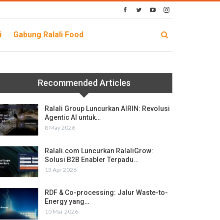
i
Gabung Ralali Food
Recommended Articles
Ralali Group Luncurkan AIRIN: Revolusi
Agentic AI untuk…
8 May 2026
Ralali.com Luncurkan RalaliGrow:
Solusi B2B Enabler Terpadu…
13 Apr 2026
RDF & Co-processing: Jalur Waste-to-
Energy yang…
10 Mar 2026