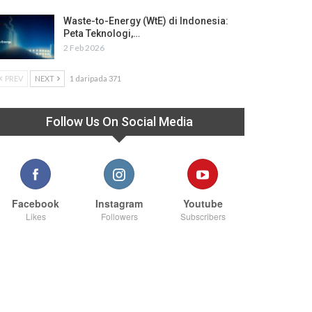
Waste-to-Energy (WtE) di Indonesia:
Peta Teknologi,…
2 Feb 2026
PREV
NEXT
1 daripada 371
Follow Us On Social Media
Facebook
Instagram
Youtube
Likes
Followers
Subscribers