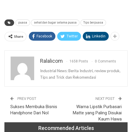
puasa
sehat dan bugar selama puasa
Tips berpuasa
Share
Facebook
Twitter
Linkedin
Ralalicom
1658 Posts
0 Comments
Industrial News: Berita Industri, review produk,
Tips and Trick dan Rekomendasi
PREV POST
NEXT POST
Sukses Membuka Bisnis
Warna Lipstik Purbasari
Handphone Dari Nol
Matte yang Paling Disukai
Kaum Hawa
Recommended Articles