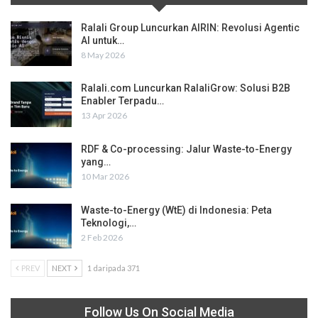
Ralali Group Luncurkan AIRIN: Revolusi Agentic
AI untuk…
8 May 2026
Ralali.com Luncurkan RalaliGrow: Solusi B2B
Enabler Terpadu…
13 Apr 2026
RDF & Co-processing: Jalur Waste-to-Energy
yang…
10 Mar 2026
Waste-to-Energy (WtE) di Indonesia: Peta
Teknologi,…
2 Feb 2026
PREV
NEXT
1 daripada 371
Follow Us On Social Media