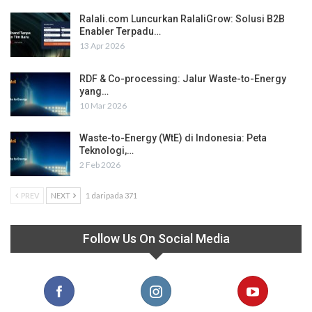
Ralali.com Luncurkan RalaliGrow: Solusi B2B
Enabler Terpadu…
13 Apr 2026
RDF & Co-processing: Jalur Waste-to-Energy
yang…
10 Mar 2026
Waste-to-Energy (WtE) di Indonesia: Peta
Teknologi,…
2 Feb 2026
PREV
NEXT
1 daripada 371
Follow Us On Social Media