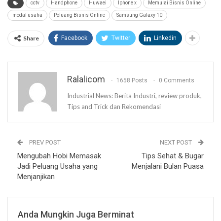
cctv
Handphone
Huwaei
Iphone x
Memulai Bisnis Online
modal usaha
Peluang Bisnis Online
Samsung Galaxy 10
Share
Facebook
Twitter
Linkedin
Ralalicom
1658 Posts
0 Comments
Industrial News: Berita Industri, review produk,
Tips and Trick dan Rekomendasi
PREV POST
NEXT POST
Mengubah Hobi Memasak
Tips Sehat & Bugar
Jadi Peluang Usaha yang
Menjalani Bulan Puasa
Menjanjikan
Anda Mungkin Juga Berminat