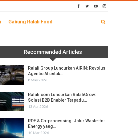
i
Gabung Ralali Food
Recommended Articles
Ralali Group Luncurkan AIRIN: Revolusi
Agentic AI untuk…
8 May 2026
Ralali.com Luncurkan RalaliGrow:
Solusi B2B Enabler Terpadu…
13 Apr 2026
RDF & Co-processing: Jalur Waste-to-
Energy yang…
10 Mar 2026