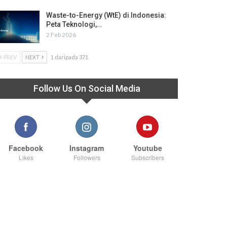
Waste-to-Energy (WtE) di Indonesia:
Peta Teknologi,…
2 Feb 2026
PREV
NEXT
1 daripada 371
Follow Us On Social Media
Facebook
Instagram
Youtube
Likes
Followers
Subscribers