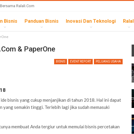
 Bersama Ralali.com
n Bisnis
Panduan Bisnis
Inovasi Dan Teknologi
Ralal
erOne
i.com & PaperOne
BISNIS
EVENT REPORT
PELUANG USAHA
018
ide bisnis yang cukup menjanjikan di tahun 2018. Hal ini dapat
 yang semakin tinggi. Terlebih lagi jika sudah memasuki
tunya membuat Anda tergiur untuk memulai bisnis percetakan