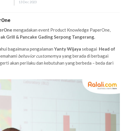
13 Dec 2023
erOne
erOne
mengadakan event Product Knowledge PaperOne,
eak Grill & Pancake Gading Serpong Tangerang.
tahui bagaimana pengalaman
Yanty Wijaya
sebagai
Head of
 memahami
behavior customer
nya yang berada di berbagai
erti akan perilaku dan kebutuhan yang berbeda – beda dari