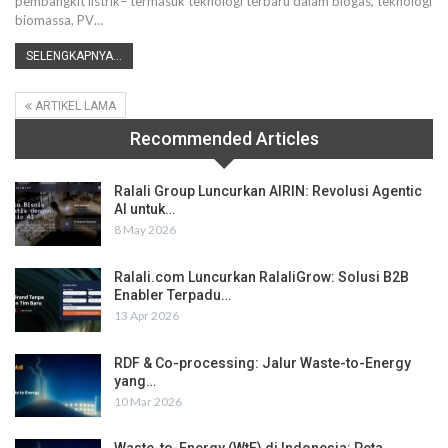
pembangkit listrik– termasuk teknologi terbaru dalam biogas, teknologi
biomassa, PV…
SELENGKAPNYA...
ARTIKEL LAMA
Recommended Articles
Ralali Group Luncurkan AIRIN: Revolusi Agentic
AI untuk…
8 May 2026
Ralali.com Luncurkan RalaliGrow: Solusi B2B
Enabler Terpadu…
13 Apr 2026
RDF & Co-processing: Jalur Waste-to-Energy
yang…
10 Mar 2026