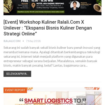
[Event] Workshop Kuliner Ralali.com X
Unilever : “Ekspansi Bisnis Kuliner Dengan
Strategi Online”
RALALICOM
7 May 2018
Sekarang ini sudah banyak sekali bisnis kuliner baru penuh inovasi yang
merambat kemana-mana. Apalagi ditambah berkembangnya teknologi
sekarang ini, internet telah menjadi platform yang digunakan para
entrepreneur sebagai sarana berjualan. Masalahnya, semakin banyak
bisnis, makin banyak pesaing, betul? Lantas, bagaimana cara…
SELENGKAPNYA...
EVENT REPORT