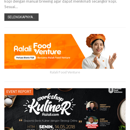
kopi dengan manual brewing agar dapat menikmati secangkir kopi.
Sesuai…
SELENGKAPNYA...
Ralali Food Venture
EVENT REPORT