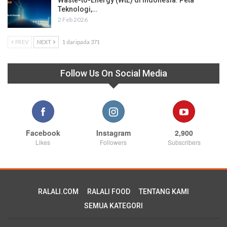
Waste-to-Energy (WtE) di Indonesia: Peta
Teknologi,…
2 Feb 2026
PREV
NEXT
1 daripada 371
Follow Us On Social Media
Facebook
Instagram
2,900
Likes
Followers
Subscribers
RALALI.COM
RALALI FOOD
TENTANG KAMI
SEMUA KATEGORI