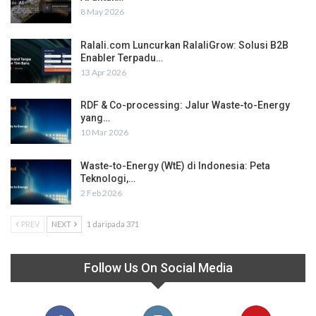
8 May 2026
Ralali.com Luncurkan RalaliGrow: Solusi B2B
Enabler Terpadu…
13 Apr 2026
RDF & Co-processing: Jalur Waste-to-Energy
yang…
10 Mar 2026
Waste-to-Energy (WtE) di Indonesia: Peta
Teknologi,…
2 Feb 2026
PREV
NEXT
1 daripada 371
Follow Us On Social Media