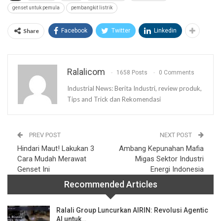
genset untuk pemula
pembangkit listrik
Share
Facebook
Twitter
Linkedin
Ralalicom
1658 Posts
0 Comments
Industrial News: Berita Industri, review produk,
Tips and Trick dan Rekomendasi
PREV POST
NEXT POST
Hindari Maut! Lakukan 3
Ambang Kepunahan Mafia
Cara Mudah Merawat
Migas Sektor Industri
Genset Ini
Energi Indonesia
Recommended Articles
Ralali Group Luncurkan AIRIN: Revolusi Agentic
AI untuk…