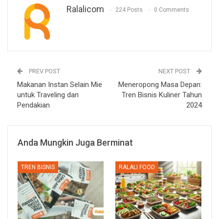
Ralalicom
224 Posts
0 Comments
PREV POST
NEXT POST
Makanan Instan Selain Mie
Meneropong Masa Depan:
untuk Traveling dan
Tren Bisnis Kuliner Tahun
Pendakian
2024
Anda Mungkin Juga Berminat
TREN BISNIS
RALALI FOOD