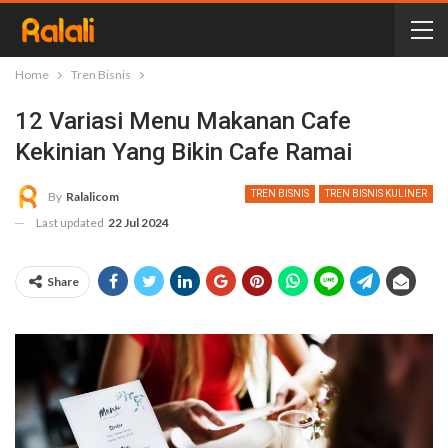
Home
Tren Bisnis
12 Variasi Menu Makanan Cafe
Kekinian Yang Bikin Cafe Ramai
TREN BISNIS
TREN BISNIS KULINER
By
Ralalicom
Last updated
22 Jul 2024
Share