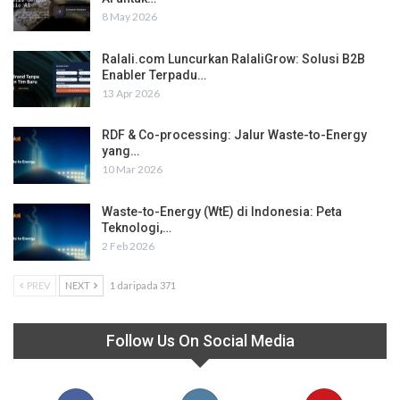
8 May 2026
Ralali.com Luncurkan RalaliGrow: Solusi B2B
Enabler Terpadu…
13 Apr 2026
RDF & Co-processing: Jalur Waste-to-Energy
yang…
10 Mar 2026
Waste-to-Energy (WtE) di Indonesia: Peta
Teknologi,…
2 Feb 2026
PREV
NEXT
1 daripada 371
Follow Us On Social Media