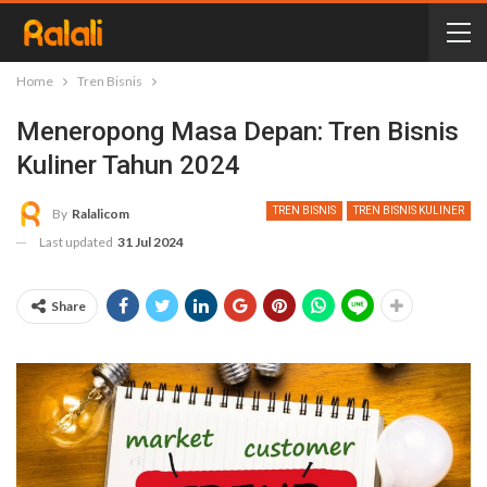
Home
Tren Bisnis
Meneropong Masa Depan: Tren Bisnis
Kuliner Tahun 2024
TREN BISNIS
TREN BISNIS KULINER
By
Ralalicom
Last updated
31 Jul 2024
Share