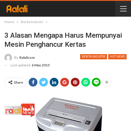
Home
Berita Industri
3 Alasan Mengapa Harus Mempunyai
Mesin Penghancur Kertas
BERITA INDUSTRI
HOT NEWS
By
Ralalicom
Last updated
6 May 2015
Share