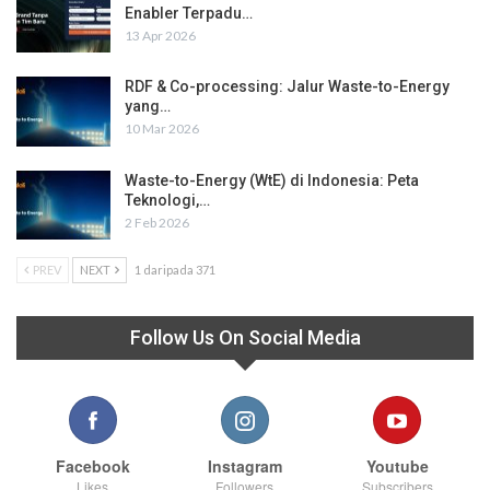
Enabler Terpadu…
13 Apr 2026
RDF & Co-processing: Jalur Waste-to-Energy
yang…
10 Mar 2026
Waste-to-Energy (WtE) di Indonesia: Peta
Teknologi,…
2 Feb 2026
PREV
NEXT
1 daripada 371
Follow Us On Social Media
Facebook
Instagram
Youtube
Likes
Followers
Subscribers