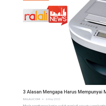
3 Alasan Mengapa Harus Mempunyai M
RALALICOM
6 May 2015
Mesin penghancur kertas sudah menjadi sesuatu yang begitu