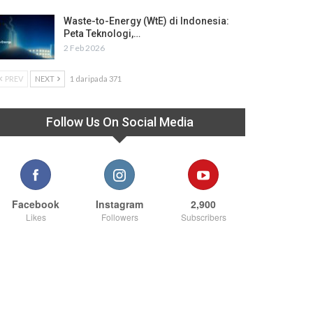
Waste-to-Energy (WtE) di Indonesia:
Peta Teknologi,…
2 Feb 2026
PREV
NEXT
1 daripada 371
Follow Us On Social Media
Facebook
Instagram
2,900
Likes
Followers
Subscribers