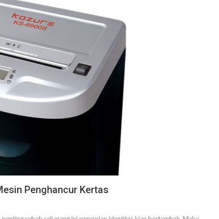
esin Penghancur Kertas
 penting sebab sekarang ini pencurian identitas kian bertambah. Maka