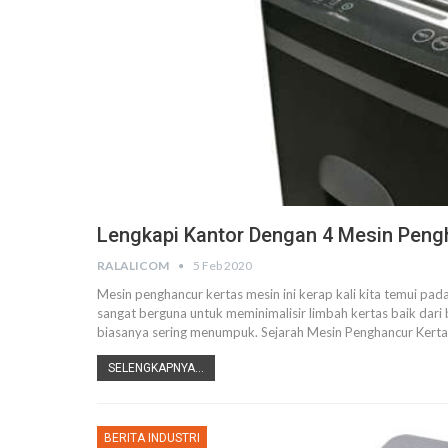
Lengkapi Kantor Dengan 4 Mesin Pengh
RALALICOM
5 Feb 2020
Mesin penghancur kertas mesin ini kerap kali kita temui p
sangat berguna untuk meminimalisir limbah kertas baik dari
biasanya sering menumpuk.
Sejarah Mesin Penghancur Kert
SELENGKAPNYA...
BERITA INDUSTRI