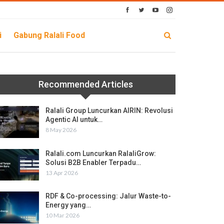
i
Gabung Ralali Food
Recommended Articles
Ralali Group Luncurkan AIRIN: Revolusi
Agentic AI untuk…
8 May 2026
Ralali.com Luncurkan RalaliGrow:
Solusi B2B Enabler Terpadu…
13 Apr 2026
RDF & Co-processing: Jalur Waste-to-
Energy yang…
10 Mar 2026