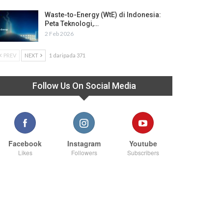
Waste-to-Energy (WtE) di Indonesia:
Peta Teknologi,…
2 Feb 2026
PREV
NEXT
1 daripada 371
Follow Us On Social Media
Facebook
Instagram
Youtube
Likes
Followers
Subscribers