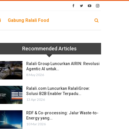
i
Gabung Ralali Food
Recommended Articles
Ralali Group Luncurkan AIRIN: Revolusi
Agentic AI untuk…
8 May 2026
Ralali.com Luncurkan RalaliGrow:
Solusi B2B Enabler Terpadu…
13 Apr 2026
RDF & Co-processing: Jalur Waste-to-
Energy yang…
10 Mar 2026