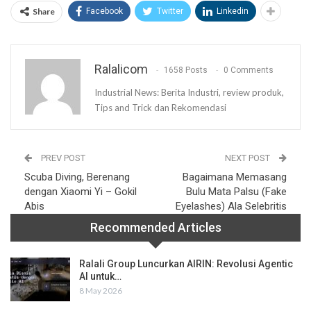
Share
Facebook
Twitter
Linkedin
Ralalicom
1658 Posts
0 Comments
Industrial News: Berita Industri, review produk,
Tips and Trick dan Rekomendasi
PREV POST
NEXT POST
Scuba Diving, Berenang
Bagaimana Memasang
dengan Xiaomi Yi – Gokil
Bulu Mata Palsu (Fake
Abis
Eyelashes) Ala Selebritis
Recommended Articles
Ralali Group Luncurkan AIRIN: Revolusi Agentic
AI untuk…
8 May 2026