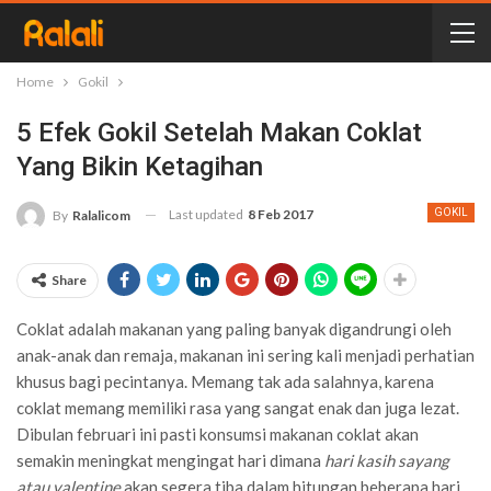
Home
Gokil
5 Efek Gokil Setelah Makan Coklat
Yang Bikin Ketagihan
Last updated
8 Feb 2017
GOKIL
By
Ralalicom
Share
Coklat adalah makanan yang paling banyak digandrungi oleh
anak-anak dan remaja, makanan ini sering kali menjadi perhatian
khusus bagi pecintanya. Memang tak ada salahnya, karena
coklat memang memiliki rasa yang sangat enak dan juga lezat.
Dibulan februari ini pasti konsumsi makanan coklat akan
semakin meningkat mengingat hari dimana
hari kasih sayang
atau valentine
akan segera tiba dalam hitungan beberapa hari