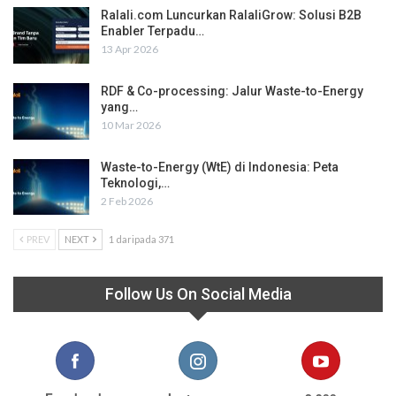
Ralali.com Luncurkan RalaliGrow: Solusi B2B
Enabler Terpadu…
13 Apr 2026
RDF & Co-processing: Jalur Waste-to-Energy
yang…
10 Mar 2026
Waste-to-Energy (WtE) di Indonesia: Peta
Teknologi,…
2 Feb 2026
PREV
NEXT
1 daripada 371
Follow Us On Social Media