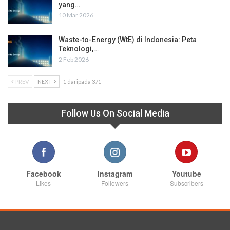
yang…
10 Mar 2026
Waste-to-Energy (WtE) di Indonesia: Peta
Teknologi,…
2 Feb 2026
PREV
NEXT
1 daripada 371
Follow Us On Social Media
Facebook
Instagram
Youtube
Likes
Followers
Subscribers