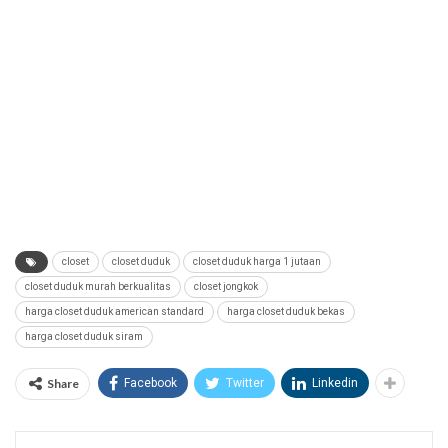
closet
closet duduk
closet duduk harga 1 jutaan
closet duduk murah berkualitas
closet jongkok
harga closet duduk american standard
harga closet duduk bekas
harga closet duduk siram
Share
Facebook
Twitter
Linkedin