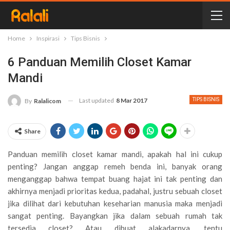
Home
Inspirasi
Tips Bisnis
6 Panduan Memilih Closet Kamar
Mandi
Last updated
8 Mar 2017
TIPS BISNIS
By
Ralalicom
Share
Panduan memilih closet kamar mandi, apakah hal ini cukup
penting? Jangan anggap remeh benda ini, banyak orang
menganggap bahwa tempat buang hajat ini tak penting dan
akhirnya menjadi prioritas kedua, padahal, justru sebuah closet
jika dilihat dari kebutuhan keseharian manusia maka menjadi
sangat penting. Bayangkan jika dalam sebuah rumah tak
tersedia closet? Atau dibuat alakadarnya, tentu