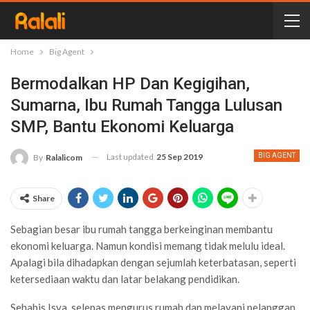
Home
Big Agent
Bermodalkan HP Dan Kegigihan,
Sumarna, Ibu Rumah Tangga Lulusan
SMP, Bantu Ekonomi Keluarga
Last updated
25 Sep 2019
BIG AGENT
By
Ralalicom
Share
Sebagian besar ibu rumah tangga berkeinginan membantu
ekonomi keluarga. Namun kondisi memang tidak melulu ideal.
Apalagi bila dihadapkan dengan sejumlah keterbatasan, seperti
ketersediaan waktu dan latar belakang pendidikan.
Sehabis Isya, selepas mengurus rumah dan melayani pelanggan