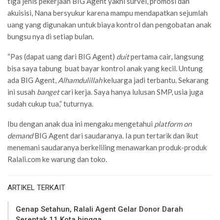
tiga jenis pekerjaan BIG Agent yakni survei, promosi dan
akuisisi, Nana bersyukur karena mampu mendapatkan sejumlah
uang yang digunakan untuk biaya kontrol dan pengobatan anak
bungsu nya di setiap bulan.
“Pas (dapat uang dari BIG Agent)
duit
pertama cair, langsung
bisa saya tabung buat bayar kontrol anak yang kecil. Untung
ada BIG Agent,
Alhamdulillah
keluarga jadi terbantu. Sekarang
ini susah
banget
cari kerja. Saya hanya lulusan SMP, usia juga
sudah cukup tua,” tuturnya.
Ibu dengan anak dua ini mengaku mengetahui
platform on
demand
BIG Agent dari saudaranya. Ia pun tertarik dan ikut
menemani saudaranya berkeliling menawarkan produk-produk
Ralali.com ke warung dan toko.
ARTIKEL TERKAIT
Genap Setahun, Ralali Agent Gelar Donor Darah
Serentak 11 Kota hingga…