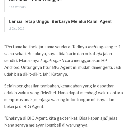
14 Oct 2019
Lansia Tetap Unggul Berkarya Melalui Ralali Agent
2 Oct 2019
“Pertama kali belajar sama saudara. Tadinya
mah
kagak ngerti
sama sekali. Besoknya, saya didaftarin dan nekat
aja
jalan
sendiri. Mana saya
kagak ngarti
cara menggunakan HP
Android. Untungnya fitur BIG Agent ini mudah dimengerti. Jadi
udah bisa dikit-dikit, lah,” Katanya.
Selain penghasilan tambahan, kemudahan yang ia dapatkan
adalah waktu yang fleksibel. Nana dapat membagi waktu antara
mengurus anak, menjaga warung kelontongan miliknya dan
bekerja di BIG Agent.
“Enaknya di BIG Agent, kita gak terikat. Bisa kapan aja,” jelas
Nana seraya melayani pembeli di warungnya.