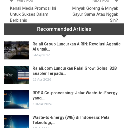
PREV POST
NEXT POST
Kenali Media Promosi Ini
Minyak Goreng & Minyak
Untuk Sukses Dalam
Sayur Sama Atau Nggak
Berbisnis
Sih?
Recommended Articles
Ralali Group Luncurkan AIRIN: Revolusi Agentic
AI untuk…
8 May 2026
Ralali.com Luncurkan RalaliGrow: Solusi B2B
Enabler Terpadu…
13 Apr 2026
RDF & Co-processing: Jalur Waste-to-Energy
yang…
10 Mar 2026
Waste-to-Energy (WtE) di Indonesia: Peta
Teknologi,…