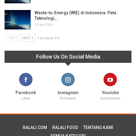
Waste-to-Energy (WtE) di Indonesia: Peta
Teknologi,…
2 Feb 2026
PREV
NEXT
1 daripada 371
Follow Us On Social Media
Facebook
Instagram
Youtube
Likes
Followers
Subscribers
RALALI.COM
RALALI FOOD
TENTANG KAMI
SEMUA KATEGORI