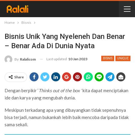
Home
Bisnis
Bisnis Unik Yang Nyeleneh Dan Benar
– Benar Ada Di Dunia Nyata
Last updated
10 Jan 2023
BISNIS
UNIQUE
By
Ralalicom
Share
Dengan berpikir ‘
Thinks out of the box ‘
kita dapat menciptakan
ide dan karya yang mengubah dunia.
Meskipun terkadang apa yang dibayangkan tidak sepenuhnya
bisa terjadi, namun bukankah lebih baik mencoba daripada tidak
sama sekali.