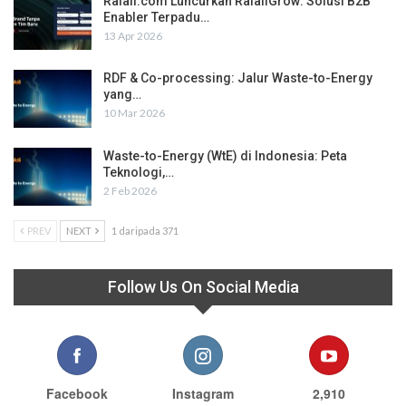
Ralali.com Luncurkan RalaliGrow: Solusi B2B
Enabler Terpadu…
13 Apr 2026
RDF & Co-processing: Jalur Waste-to-Energy
yang…
10 Mar 2026
Waste-to-Energy (WtE) di Indonesia: Peta
Teknologi,…
2 Feb 2026
PREV
NEXT
1 daripada 371
Follow Us On Social Media
Facebook
Instagram
2,910