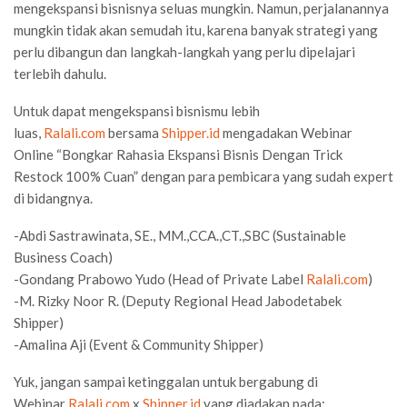
mengekspansi bisnisnya seluas mungkin. Namun, perjalanannya
mungkin tidak akan semudah itu, karena banyak strategi yang
perlu dibangun dan langkah-langkah yang perlu dipelajari
terlebih dahulu.
Untuk dapat mengekspansi bisnismu lebih
luas,
Ralali.com
bersama
Shipper.id
mengadakan Webinar
Online “Bongkar Rahasia Ekspansi Bisnis Dengan Trick
Restock 100% Cuan” dengan para pembicara yang sudah expert
di bidangnya.
-Abdi Sastrawinata, SE., MM.,CCA.,CT.,SBC (Sustainable
Business Coach)
-Gondang Prabowo Yudo (Head of Private Label
Ralali.com
)
-M. Rizky Noor R. (Deputy Regional Head Jabodetabek
Shipper)
-Amalina Aji (Event & Community Shipper)
Yuk, jangan sampai ketinggalan untuk bergabung di
Webinar
Ralali.com
x
Shipper.id
yang diadakan pada: