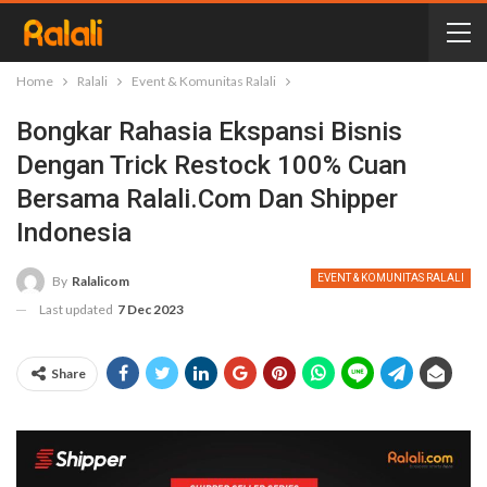
Home
Ralali
Event & Komunitas Ralali
Bongkar Rahasia Ekspansi Bisnis
Dengan Trick Restock 100% Cuan
Bersama Ralali.com Dan Shipper
Indonesia
EVENT & KOMUNITAS RALALI
By
Ralalicom
Last updated
7 Dec 2023
Share