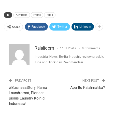
Airy Room
Promo
ralali
Share
Facebook
Twitter
Linkedin
Ralalicom
1658 Posts
0 Comments
Industrial News: Berita Industri, review produk,
Tips and Trick dan Rekomendasi
PREV POST
NEXT POST
#BusinessStory: Rama
Apa Itu Ralalimatika?
Laundromat, Pioneer
Bisnis Laundry Koin di
Indonesia!