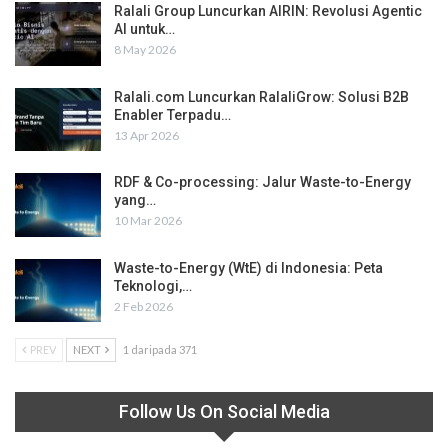
Ralali Group Luncurkan AIRIN: Revolusi Agentic
AI untuk…
8 May 2026
Ralali.com Luncurkan RalaliGrow: Solusi B2B
Enabler Terpadu…
13 Apr 2026
RDF & Co-processing: Jalur Waste-to-Energy
yang…
10 Mar 2026
Waste-to-Energy (WtE) di Indonesia: Peta
Teknologi,…
2 Feb 2026
PREV
NEXT
1 daripada 371
Follow Us On Social Media