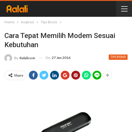
Home
Inspirasi
Tips Bisnis
Cara Tepat Memilih Modem Sesuai
Kebutuhan
On
27 Jan 2016
TIPS BISNIS
By
Ralalicom
Share