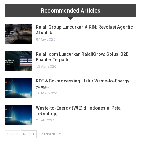
Recommended Articles
Ralali Group Luncurkan AIRIN: Revolusi Agentic
AI untuk…
8 May 2026
Ralali.com Luncurkan RalaliGrow: Solusi B2B
Enabler Terpadu…
13 Apr 2026
RDF & Co-processing: Jalur Waste-to-Energy
yang…
10 Mar 2026
Waste-to-Energy (WtE) di Indonesia: Peta
Teknologi,…
2 Feb 2026
PREV
NEXT
1 daripada 371