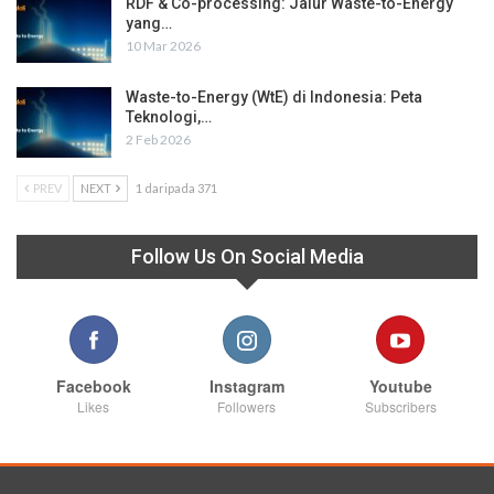
RDF & Co-processing: Jalur Waste-to-Energy
yang…
10 Mar 2026
Waste-to-Energy (WtE) di Indonesia: Peta
Teknologi,…
2 Feb 2026
PREV
NEXT
1 daripada 371
Follow Us On Social Media
Facebook
Instagram
Youtube
Likes
Followers
Subscribers