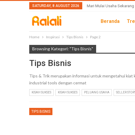
SATURDAY, 8 AUGUST 2026
Mari Mulai Usaha Sekarang
Beranda
Tre
Home
Inspirasi
Tips Bisnis
Page 2
Browsing Kategori: "Tips Bisnis"
Tips Bisnis
Tips & Trik merupakan informasi untuk mengetahui ki
industrial tools dengan cermat
KISAH SUKSES
KISAH SUKSES
PELUANG USAHA
SELLER STOR
TIPS BISNIS