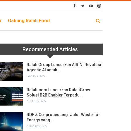
i
Gabung Ralali Food
Recommended Articles
Ralali Group Luncurkan AIRIN: Revolusi
Agentic AI untuk…
8 May 2026
Ralali.com Luncurkan RalaliGrow:
Solusi B2B Enabler Terpadu…
13 Apr 2026
RDF & Co-processing: Jalur Waste-to-
Energy yang…
10 Mar 2026