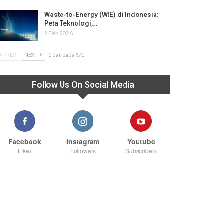
Waste-to-Energy (WtE) di Indonesia:
Peta Teknologi,…
2 Feb 2026
PREV
NEXT
1 daripada 371
Follow Us On Social Media
Facebook
Instagram
Youtube
Likes
Followers
Subscribers