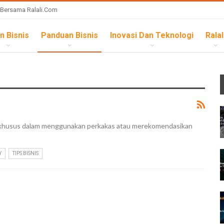
 Bersama Ralali.com
n Bisnis
Panduan Bisnis
Inovasi Dan Teknologi
Ralal
at khusus dalam menggunakan perkakas atau merekomendasikan
Y
TIPS BISNIS