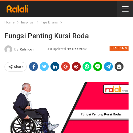
Home
Inspirasi
Tips Bisnis
Fungsi Penting Kursi Roda
Last updated
15 Dec 2023
TIPS BISNIS
By
Ralalicom
Share