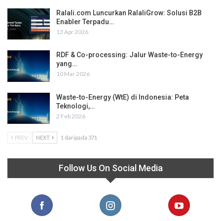
Ralali.com Luncurkan RalaliGrow: Solusi B2B
Enabler Terpadu…
13 Apr 2026
RDF & Co-processing: Jalur Waste-to-Energy
yang…
10 Mar 2026
Waste-to-Energy (WtE) di Indonesia: Peta
Teknologi,…
2 Feb 2026
PREV
NEXT
1 daripada 371
Follow Us On Social Media