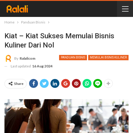
Home
Panduan Bisnis
Kiat – Kiat Sukses Memulai Bisnis
Kuliner Dari Nol
PANDUAN BISNIS
MEMULAI BISNIS KULINER
By
Ralalicom
Last updated
16 Aug 2024
Share