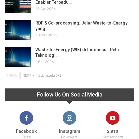
Enabler Terpadu…
13 Apr 2026
RDF & Co-processing: Jalur Waste-to-Energy
yang…
10 Mar 2026
Waste-to-Energy (WtE) di Indonesia: Peta
Teknologi,…
2 Feb 2026
PREV
NEXT
1 daripada 371
Follow Us On Social Media
Facebook
Instagram
2,910
Likes
Followers
Subscribers