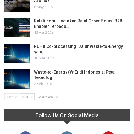
AI untuk…
8 May 2026
Ralali.com Luncurkan RalaliGrow: Solusi B2B
Enabler Terpadu…
13 Apr 2026
RDF & Co-processing: Jalur Waste-to-Energy
yang…
10 Mar 2026
Waste-to-Energy (WtE) di Indonesia: Peta
Teknologi,…
2 Feb 2026
PREV
NEXT
1 daripada 371
Follow Us On Social Media