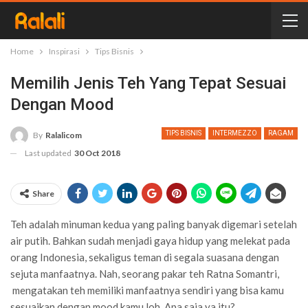
Home
Inspirasi
Tips Bisnis
Memilih Jenis Teh Yang Tepat Sesuai
Dengan Mood
TIPS BISNIS
INTERMEZZO
RAGAM
By
Ralalicom
Last updated
30 Oct 2018
Share
Teh adalah minuman kedua yang paling banyak digemari setelah
air putih. Bahkan sudah menjadi gaya hidup yang melekat pada
orang Indonesia, sekaligus teman di segala suasana dengan
sejuta manfaatnya. Nah, seorang pakar teh Ratna Somantri,
mengatakan teh memiliki manfaatnya sendiri yang bisa kamu
sesuaikan dengan mood kamu loh. Apa saja ya itu?