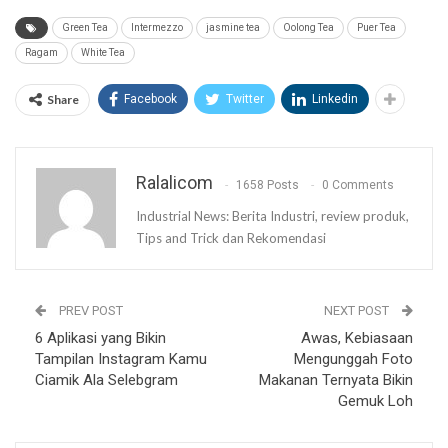
Green Tea
Intermezzo
jasmine tea
Oolong Tea
Puer Tea
Ragam
White Tea
Share
Facebook
Twitter
Linkedin
Ralalicom
1658 Posts
0 Comments
Industrial News: Berita Industri, review produk,
Tips and Trick dan Rekomendasi
PREV POST
NEXT POST
6 Aplikasi yang Bikin
Awas, Kebiasaan
Tampilan Instagram Kamu
Mengunggah Foto
Ciamik Ala Selebgram
Makanan Ternyata Bikin
Gemuk Loh