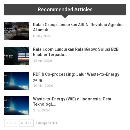
Recommended Articles
Ralali Group Luncurkan AIRIN: Revolusi Agentic
AI untuk…
8 May 2026
Ralali.com Luncurkan RalaliGrow: Solusi B2B
Enabler Terpadu…
13 Apr 2026
RDF & Co-processing: Jalur Waste-to-Energy
yang…
10 Mar 2026
Waste-to-Energy (WtE) di Indonesia: Peta
Teknologi,…
2 Feb 2026
PREV
NEXT
1 daripada 371