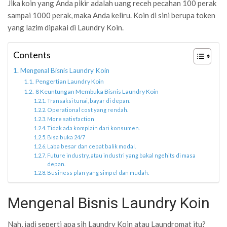
Jika koin yang Anda pikir adalah uang receh pecahan 100 perak
sampai 1000 perak, maka Anda keliru. Koin di sini berupa token
yang lazim dipakai di Laundry Koin.
Contents
Mengenal Bisnis Laundry Koin
Pengertian Laundry Koin
8 Keuntungan Membuka Bisnis Laundry Koin
Transaksi tunai, bayar di depan.
Operational cost yang rendah.
More satisfaction
Tidak ada komplain dari konsumen.
Bisa buka 24/7
Laba besar dan cepat balik modal.
Future industry, atau industri yang bakal ngehits di masa
depan.
Business plan yang simpel dan mudah.
Mengenal Bisnis Laundry Koin
Nah, jadi seperti apa sih Laundry Koin atau Laundromat itu?