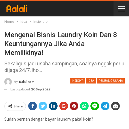
Home
Idea
Insight
Mengenal Bisnis Laundry Koin Dan 8
Keuntungannya Jika Anda
Memilikinya!
Sekaligus jadi usaha sampingan, soalnya nggak perlu
dijaga 24/7, lho...
INSIGHT
IDEA
PELUANG USAHA
By
Ralalicom
Last updated
20 Sep 2022
Share
Sudah pernah dengar bayar laundry pakai koin?