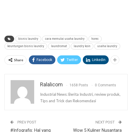
bisnis laundry
cara memulai usaha laundry
horec
keuntungan bisnis laundry
laundromat
laundry koin
usaha laundry
Share
Facebook
Twitter
Linkedin
Ralalicom
1658 Posts
0 Comments
Industrial News: Berita Industri, review produk,
Tips and Trick dan Rekomendasi
PREV POST
NEXT POST
#Infografis: Hal yang
Wow 5 Kuliner Nusantara