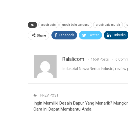
grosir baju
grosir baju bandung
grosir baju murah
g
Share
Facebook
Twitter
Linkedin
Ralalicom
1658 Posts
0 Comm
Industrial News: Berita Industri, revi
PREV POST
Ingin Memiliki Desain Dapur Yang Menarik? Mungki
Cara ini Dapat Membantu Anda