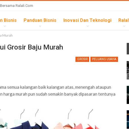
 Bersama Ralali.com
n Bisnis
Panduan Bisnis
Inovasi Dan Teknologi
Ralal
ju Murah
i Grosir Baju Murah
GROSIR
PELUANG USAHA
ma semua kalangan baik kalangan atas, menengah ataupun
an harga murah pun sudah semakin banyak dipasaran tentunya