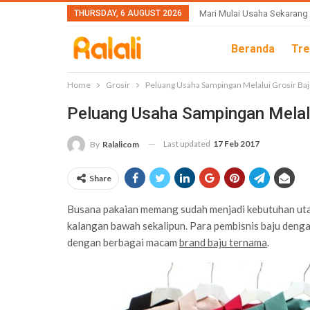
THURSDAY, 6 AUGUST 2026
Mari Mulai Usaha Sekarang
Beranda
Tre
Home
Grosir
Peluang Usaha Sampingan Melalui Grosir Ba
Peluang Usaha Sampingan Melalu
Last updated
17 Feb 2017
By
Ralalicom
Share
Busana pakaian memang sudah menjadi kebutuhan uta
kalangan bawah sekalipun. Para pembisnis baju deng
dengan berbagai macam
brand baju ternama
.