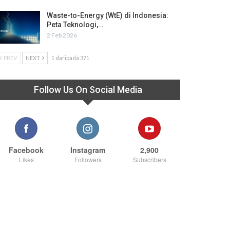
Waste-to-Energy (WtE) di Indonesia:
Peta Teknologi,…
2 Feb 2026
PREV
NEXT
1 daripada 371
Follow Us On Social Media
Facebook
Instagram
2,900
Likes
Followers
Subscribers