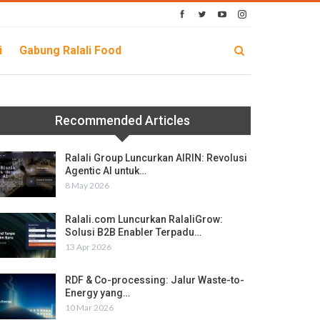
i
Gabung Ralali Food
Recommended Articles
Ralali Group Luncurkan AIRIN: Revolusi
Agentic AI untuk…
8 May 2026
Ralali.com Luncurkan RalaliGrow:
Solusi B2B Enabler Terpadu…
13 Apr 2026
RDF & Co-processing: Jalur Waste-to-
Energy yang…
10 Mar 2026