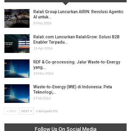
Ralali Group Luncurkan AIRIN: Revolusi Agentic
AI untuk…
8 May 2026
Ralali.com Luncurkan RalaliGrow: Solusi B2B
Enabler Terpadu…
13 Apr 2026
RDF & Co-processing: Jalur Waste-to-Energy
yang…
10 Mar 2026
Waste-to-Energy (WtE) di Indonesia: Peta
Teknologi,…
2 Feb 2026
PREV
NEXT
1 daripada 371
Follow Us On Social Media