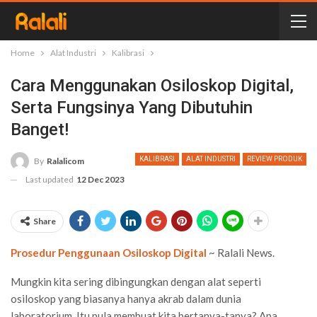
Home
Alat Industri
Kalibrasi
Cara Menggunakan Osiloskop Digital,
Serta Fungsinya Yang Dibutuhin
Banget!
KALIBRASI
ALAT INDUSTRI
REVIEW PRODUK
By
Ralalicom
Last updated
12 Dec 2023
Share
Prosedur Penggunaan Osiloskop Digital
~ Ralali News.
Mungkin kita sering dibingungkan dengan alat seperti
osiloskop yang biasanya hanya akrab dalam dunia
laboratorium. Itu pula membuat kita bertanya-tanya? Apa