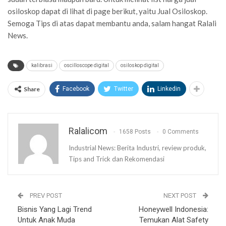
osiloskop dapat di lihat di page berikut, yaitu
Jual Osiloskop
.
Semoga Tips di atas dapat membantu anda, salam hangat Ralali
News.
kalibrasi
oscilloscope digital
osiloskop digital
Share
Facebook
Twitter
Linkedin
Ralalicom
1658 Posts
0 Comments
Industrial News: Berita Industri, review produk,
Tips and Trick dan Rekomendasi
PREV POST
NEXT POST
Bisnis Yang Lagi Trend
Honeywell Indonesia:
Untuk Anak Muda
Temukan Alat Safety