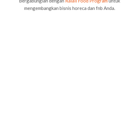
Bergabunglah dengan
Ralali Food Program
untuk
mengembangkan bisnis horeca dan fnb Anda.