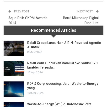
PREV POST
NEXT POST
Aqua Raih GKPM Awards
Baru! Mikroskop Digital
2014
Dino-Lite
Recommended Articles
Ralali Group Luncurkan AIRIN: Revolusi Agentic
AI untuk…
8 May 2026
Ralali.com Luncurkan RalaliGrow: Solusi B2B
Enabler Terpadu…
13 Apr 2026
RDF & Co-processing: Jalur Waste-to-Energy
yang…
10 Mar 2026
Waste-to-Energy (WtE) di Indonesia: Peta