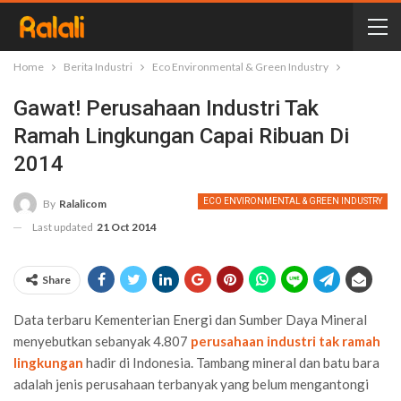
Home
Berita Industri
Eco Environmental & Green Industry
Gawat! Perusahaan Industri Tak
Ramah Lingkungan Capai Ribuan Di
2014
ECO ENVIRONMENTAL & GREEN INDUSTRY
By
Ralalicom
Last updated
21 Oct 2014
Share
Data terbaru Kementerian Energi dan Sumber Daya Mineral
menyebutkan sebanyak 4.807
perusahaan industri tak ramah
lingkungan
hadir di Indonesia. Tambang mineral dan batu bara
adalah jenis perusahaan terbanyak yang belum mengantongi