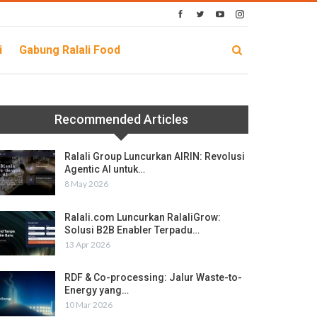
i
Gabung Ralali Food
Recommended Articles
Ralali Group Luncurkan AIRIN: Revolusi
Agentic AI untuk…
8 May 2026
Ralali.com Luncurkan RalaliGrow:
Solusi B2B Enabler Terpadu…
13 Apr 2026
RDF & Co-processing: Jalur Waste-to-
Energy yang…
10 Mar 2026