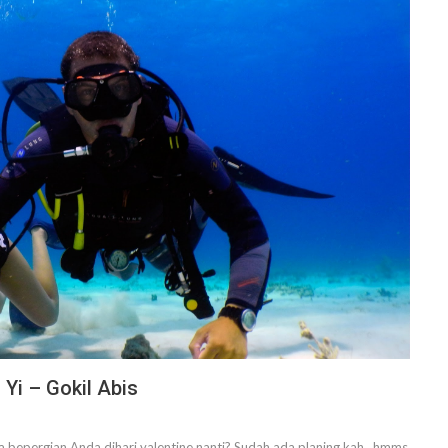
Yi – Gokil Abis
 bepergian Anda dihari valentine nanti? Sudah ada planing kah,, hmms