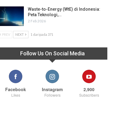
Waste-to-Energy (WtE) di Indonesia:
Peta Teknologi,…
2 Feb 2026
PREV
NEXT
1 daripada 371
Follow Us On Social Media
Facebook
Instagram
2,900
Likes
Followers
Subscribers