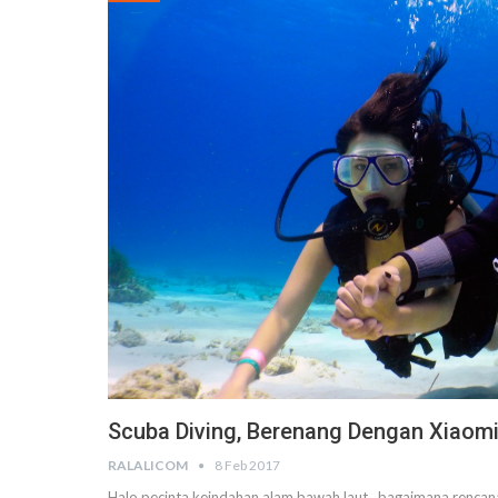
Scuba Diving, Berenang Dengan Xiaomi 
RALALICOM
8 Feb 2017
Halo pecinta keindahan alam bawah laut,, bagaimana rencana