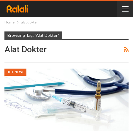
Home
alat dokter
Browsing Tag: "alat Dokter"
Alat Dokter
HOT NEWS