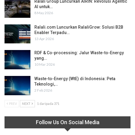
Ralali Group Luncurkan AIRIN: Revolusi Agentic
AI untuk…
8 May 2026
Ralali.com Luncurkan RalaliGrow: Solusi B2B
Enabler Terpadu…
13 Apr 2026
RDF & Co-processing: Jalur Waste-to-Energy
yang…
10 Mar 2026
Waste-to-Energy (WtE) di Indonesia: Peta
Teknologi,…
2 Feb 2026
PREV
NEXT
1 daripada 371
Follow Us On Social Media