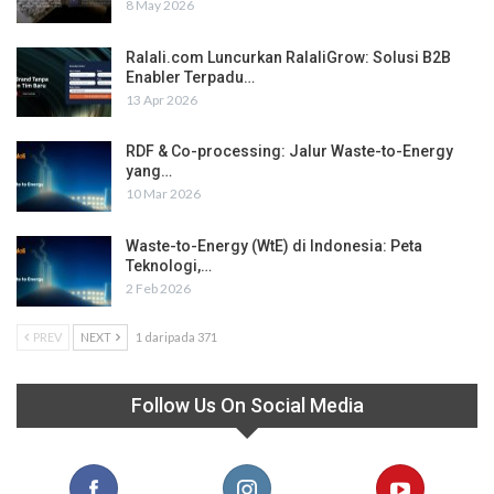
8 May 2026
Ralali.com Luncurkan RalaliGrow: Solusi B2B
Enabler Terpadu…
13 Apr 2026
RDF & Co-processing: Jalur Waste-to-Energy
yang…
10 Mar 2026
Waste-to-Energy (WtE) di Indonesia: Peta
Teknologi,…
2 Feb 2026
PREV
NEXT
1 daripada 371
Follow Us On Social Media