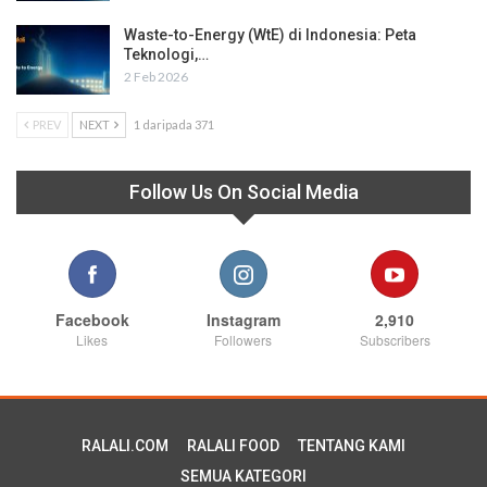
Waste-to-Energy (WtE) di Indonesia: Peta
Teknologi,…
2 Feb 2026
PREV
NEXT
1 daripada 371
Follow Us On Social Media
Facebook
Instagram
2,910
Likes
Followers
Subscribers
RALALI.COM
RALALI FOOD
TENTANG KAMI
SEMUA KATEGORI