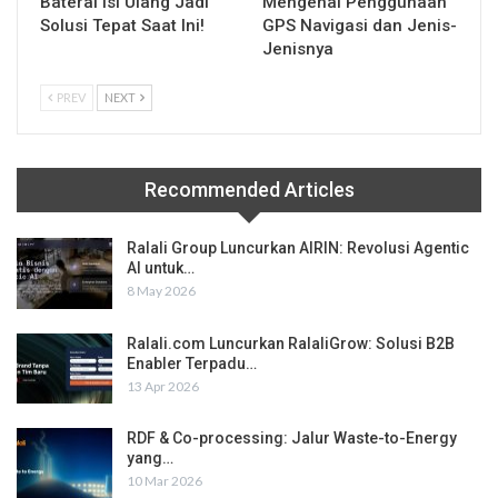
Baterai Isi Ulang Jadi
Mengenal Penggunaan
Solusi Tepat Saat Ini!
GPS Navigasi dan Jenis-
Jenisnya
PREV
NEXT
Recommended Articles
Ralali Group Luncurkan AIRIN: Revolusi Agentic
AI untuk…
8 May 2026
Ralali.com Luncurkan RalaliGrow: Solusi B2B
Enabler Terpadu…
13 Apr 2026
RDF & Co-processing: Jalur Waste-to-Energy
yang…
10 Mar 2026