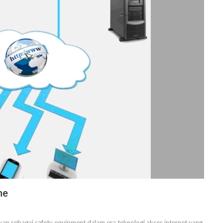
ne
ukan sebagai safety equipment dalam era teknologi akses internet yang