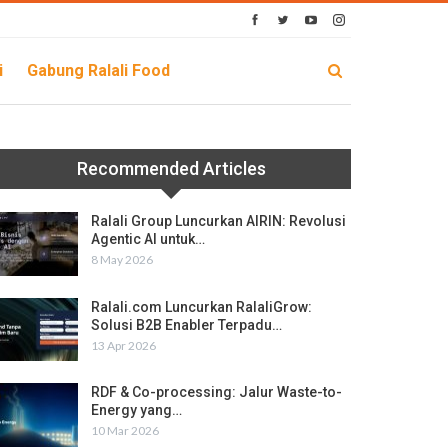
i
Gabung Ralali Food
Recommended Articles
Ralali Group Luncurkan AIRIN: Revolusi
Agentic AI untuk…
8 May 2026
Ralali.com Luncurkan RalaliGrow:
Solusi B2B Enabler Terpadu…
13 Apr 2026
RDF & Co-processing: Jalur Waste-to-
Energy yang…
10 Mar 2026