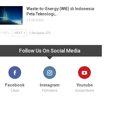
Waste-to-Energy (WtE) di Indonesia:
Peta Teknologi,…
2 Feb 2026
PREV
NEXT
1 daripada 371
Follow Us On Social Media
Facebook
Instagram
Youtube
Likes
Followers
Subscribers