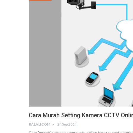
Cara Murah Setting Kamera CCTV Onli
RALALICOM
24 Sep 2014
Cara 'murah' setting kamera cctv online tentu sangat diperl