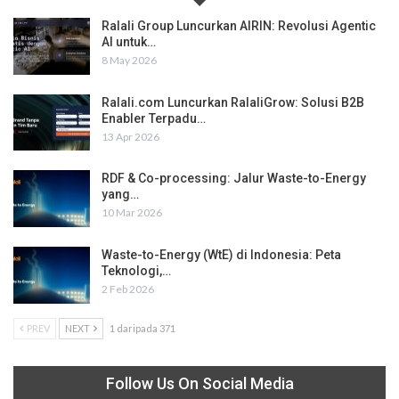
Ralali Group Luncurkan AIRIN: Revolusi Agentic
AI untuk…
8 May 2026
Ralali.com Luncurkan RalaliGrow: Solusi B2B
Enabler Terpadu…
13 Apr 2026
RDF & Co-processing: Jalur Waste-to-Energy
yang…
10 Mar 2026
Waste-to-Energy (WtE) di Indonesia: Peta
Teknologi,…
2 Feb 2026
PREV
NEXT
1 daripada 371
Follow Us On Social Media