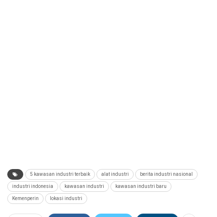
5 kawasan industri terbaik
alat industri
berita industri nasional
industri indonesia
kawasan industri
kawasan industri baru
Kemenperin
lokasi industri