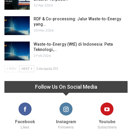
13 Apr 2026
RDF & Co-processing: Jalur Waste-to-Energy
yang…
10 Mar 2026
Waste-to-Energy (WtE) di Indonesia: Peta
Teknologi,…
2 Feb 2026
PREV
NEXT
1 daripada 371
Follow Us On Social Media
Facebook
Instagram
Youtube
Likes
Followers
Subscribers