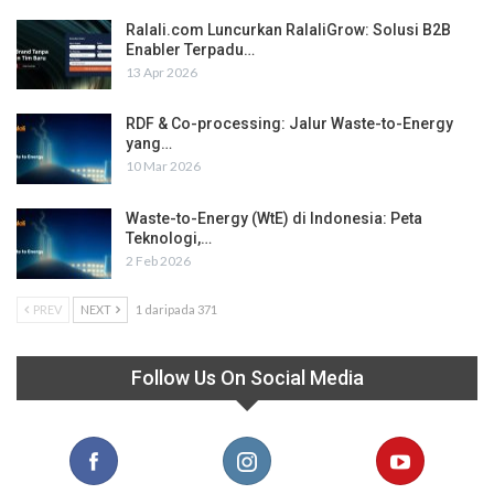
Ralali.com Luncurkan RalaliGrow: Solusi B2B
Enabler Terpadu…
13 Apr 2026
RDF & Co-processing: Jalur Waste-to-Energy
yang…
10 Mar 2026
Waste-to-Energy (WtE) di Indonesia: Peta
Teknologi,…
2 Feb 2026
PREV
NEXT
1 daripada 371
Follow Us On Social Media